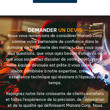
DEMANDER
UN DEVIS
Nous vous remercions de considérer Manara Corp
comme votre partenaire de confiance dans le
domaine de l’ingénierie des métaux. Que vous ayez
des questions, que vous ayez besoin d’un devis ou
que vous souhaitiez discuter de votre projet à venir,
notre équipe dévouée est prête à vous aider. Votre
vision, combinée à notre expertise, créera une
excellence technique qui résistera à l’épreuve du
temps.
Rejoignez notre liste croissante de clients satisfaits
et faites l’expérience de la précision, de l’innovation
et de la qualité qui définissent Manara Corp. Nous