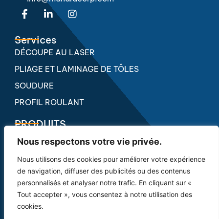
F
L
I
a
i
n
c
n
s
e
k
t
Services
b
e
a
DÉCOUPE AU LASER
o
d
g
o
i
r
PLIAGE ET LAMINAGE DE TÔLES
k
n
a
SOUDURE
-
-
m
f
i
PROFIL ROULANT
n
PRODUITS
CONDUITS D'AIR
Nous respectons votre vie privée.
ESCALIERS
Nous utilisons des cookies pour améliorer votre expérience
RAMPES
de navigation, diffuser des publicités ou des contenus
personnalisés et analyser notre trafic. En cliquant sur «
CLÔTURE
Tout accepter », vous consentez à notre utilisation des
cookies.